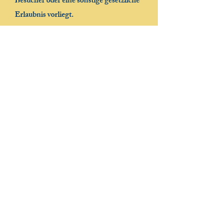
Besucher oder eine sonstige gesetzliche
Erlaubnis vorliegt.
6. Dauer der Speicherung
personenbezogener Daten:
Die Speicherung soll so kurz wie
möglich erfolgen. Die bei der Stiftung
Schloss Marienburg gespeicherten
Daten werden gelöscht, sobald sie für
ihre Zweckbestimmung nicht mehr
erforderlich sind und der Löschung
keine gesetzlichen
Aufbewahrungspflichten
entgegenstehen. Sofern die Daten der
Nutzer nicht gelöscht werden, weil sie
für andere und gesetzlich zulässige